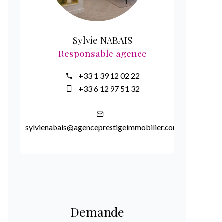
Sylvie NABAIS
Responsable agence
+33 1 39 12 02 22
+33 6 12 97 51 32
sylvienabais@agenceprestigeimmobilier.com
Demande