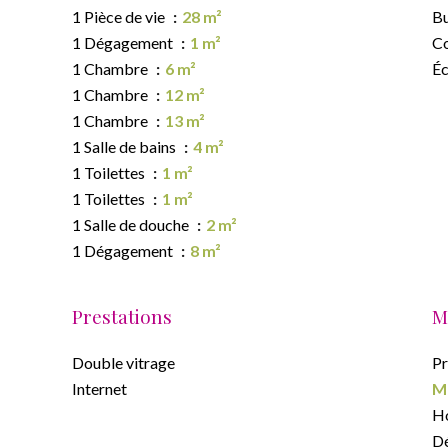
1 Pièce de vie
28 m²
B
1 Dégagement
1 m²
C
1 Chambre
6 m²
Éc
1 Chambre
12 m²
1 Chambre
13 m²
1 Salle de bains
4 m²
1 Toilettes
1 m²
1 Toilettes
1 m²
1 Salle de douche
2 m²
1 Dégagement
8 m²
Prestations
M
Double vitrage
Pr
Internet
M
Ho
Dé