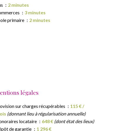
us
2 minutes
ommerces
3 minutes
ole primaire
2 minutes
entions légales
ovision sur charges récupérables
115 € /
ois
(donnant lieu à régularisation annuelle)
noraires locataire
648 €
(dont état des lieux)
pôt de garantie
1 296 €