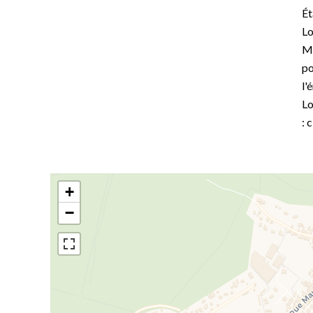
Ét
Lo
Mo
po
l'
Lo
: 
+
−