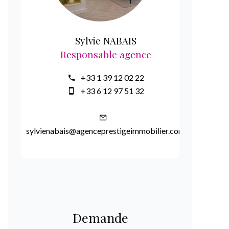
Sylvie NABAIS
Responsable agence
+33 1 39 12 02 22
+33 6 12 97 51 32
sylvienabais@agenceprestigeimmobilier.com
Demande