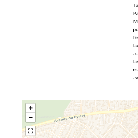
Ta
Pa
Mo
po
l'
Lo
: 
Le
es
: 
+
−